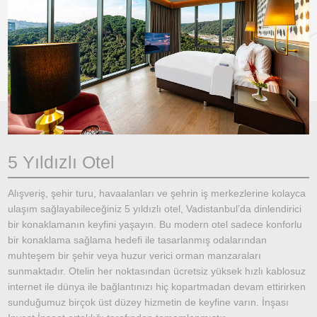
5 Yıldızlı Otel
Alışveriş, şehir turu, havaalanları ve şehrin iş merkezlerine kolayca
ulaşım sağlayabileceğiniz 5 yıldızlı otel, Vadistanbul’da dinlendirici
bir konaklamanın keyfini yaşayın. Bu modern otel sadece konforlu
bir konaklama sağlama hedefi ile tasarlanmış odalarından
muhteşem bir şehir veya huzur verici orman manzaraları
sunmaktadır. Otelin her noktasından ücretsiz yüksek hızlı kablosuz
internet ile dünya ile bağlantınızı hiç kopartmadan devam ettirirken
sunduğumuz birçok üst düzey hizmetin de keyfine varın. İnşası