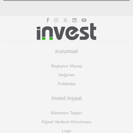
Kurumsal
Başkanın Mesajı
Değerler
Politikalar
Invest İnşaat
Kilometre Taşları
Kişisel Verilerin Korunması
Logo