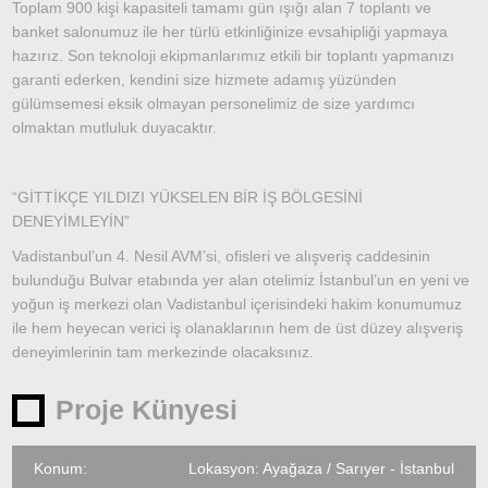
Toplam 900 kişi kapasiteli tamamı gün ışığı alan 7 toplantı ve
banket salonumuz ile her türlü etkinliğinize evsahipliği yapmaya
hazırız. Son teknoloji ekipmanlarımız etkili bir toplantı yapmanızı
garanti ederken, kendini size hizmete adamış yüzünden
gülümsemesi eksik olmayan personelimiz de size yardımcı
olmaktan mutluluk duyacaktır.
“GİTTİKÇE YILDIZI YÜKSELEN BİR İŞ BÖLGESİNİ
DENEYİMLEYİN”
Vadistanbul’un 4. Nesil AVM’si, ofisleri ve alışveriş caddesinin
bulunduğu Bulvar etabında yer alan otelimiz İstanbul’un en yeni ve
yoğun iş merkezi olan Vadistanbul içerisindeki hakim konumumuz
ile hem heyecan verici iş olanaklarının hem de üst düzey alışveriş
deneyimlerinin tam merkezinde olacaksınız.
Proje Künyesi
Konum:
Lokasyon: Ayağaza / Sarıyer - İstanbul