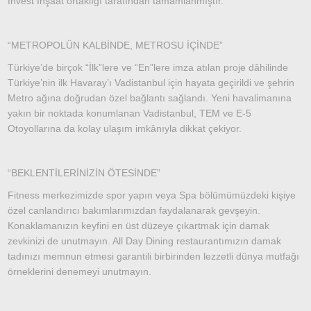
Invest İnşaat ortaklığı tarafından tamamlanmıştır.
“METROPOLÜN KALBİNDE, METROSU İÇİNDE”
Türkiye’de birçok “İlk”lere ve “En”lere imza atılan proje dâhilinde
Türkiye’nin ilk Havaray’ı Vadistanbul için hayata geçirildi ve şehrin
Metro ağına doğrudan özel bağlantı sağlandı. Yeni havalimanına
yakın bir noktada konumlanan Vadistanbul, TEM ve E-5
Otoyollarına da kolay ulaşım imkânıyla dikkat çekiyor.
“BEKLENTİLERİNİZİN ÖTESİNDE”
Fitness merkezimizde spor yapın veya Spa bölümümüzdeki kişiye
özel canlandırıcı bakımlarımızdan faydalanarak gevşeyin.
Konaklamanızın keyfini en üst düzeye çıkartmak için damak
zevkinizi de unutmayın. All Day Dining restaurantımızın damak
tadınızı memnun etmesi garantili birbirinden lezzetli dünya mutfağı
örneklerini denemeyi unutmayın.