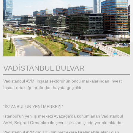
VADİSTANBUL BULVAR
Vadistanbul AVM, inşaat sektörünün öncü markalarından Invest
İnşaat ortaklığı tarafından hayata geçirildi.
“İSTANBUL’UN YENİ MERKEZİ”
İstanbul'un yeni iş merkezi Ayazağa'da konumlanan Vadistanbul
AVM, Belgrad Ormanları ile çevrili bir alan içinde yer almaktadır.
Vadistanbul AVM'de; 103 bin metrekare kiralanabilir alanı olan