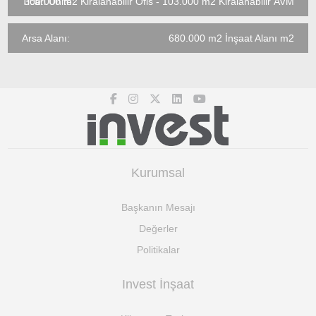
Ticari Ünite:
300.000 m2 Kiralanabilir Ofis - 103.000 m2 Kiralanabilir AVM
Arsa Alanı:
680.000 m2 İnşaat Alanı m2
Kurumsal
Başkanın Mesajı
Değerler
Politikalar
Invest İnşaat