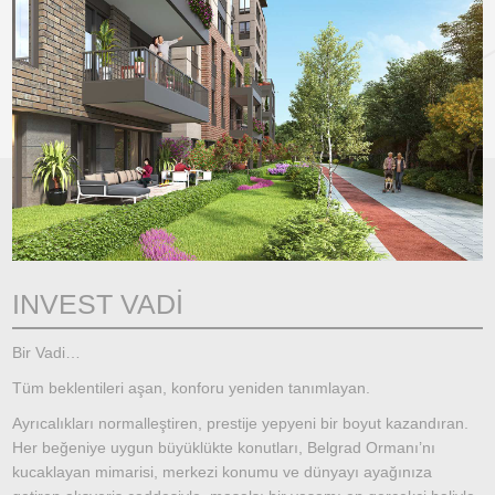
INVEST VADİ
Bir Vadi…
Tüm beklentileri aşan, konforu yeniden tanımlayan.
Ayrıcalıkları normalleştiren, prestije yepyeni bir boyut kazandıran.
Her beğeniye uygun büyüklükte konutları, Belgrad Ormanı’nı
kucaklayan mimarisi, merkezi konumu ve dünyayı ayağınıza