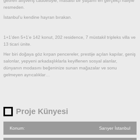
getiren alışveriş caddesiyle, masalsı bir yaşamı en gerçekçi haliyle
resmeden.
İstanbul’u kendine hayran bırakan.
1+1’den 5+1’e 142 konut, 202 residence, 7 müstakil tripleks villa ve
13 ticari ünite.
Her biri doğaya göz kırpan pencereler, prestije açılan kapılar, geniş
salonlar, yepyeni arkadaşlıklarla keyiflenen sosyal alanlar,
dünyanın modasını beğeninize sunan mağazalar ve sonu
gelmeyen ayrıcalıklar…
Proje Künyesi
Konum:
Sarıyer İstanbul